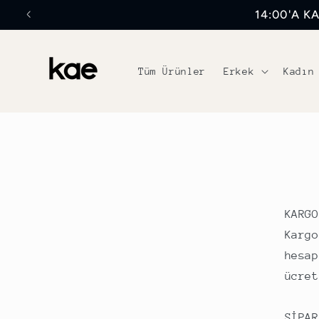
İçeriğe
14:00'A 
atla
Tüm Ürünler
Erkek
Kadın
KARGO
Kargo
hesap
ücret
SİPAR